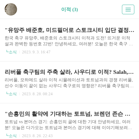
이적 (3)
"유망주 배준호, 미드필더로 스토크시티 입단 결정! U-20 월드컵 맹활약으로 유럽 구단들의 관심 사로잡아" Promising star Bae Joon-ho has decided to join Stoke City as a midfielder! "With the strong performance of the U..
한국 축구 유망주, 배준호의 스토크시티 이적과 도전! 뜨거운 이적
설과 완벽한 등번호 22번! 안녕하세요, 여러분! 오늘은 한국 축구 유
망주인 배준호의 소식을 전해드리려고 합니다. 최근에 영국의 스토
┗소식
2023. 9. 3. 16:47
크시티에서 입단 제안을 받은 배준호는 U-20 월드컵에서의 활약으
로 유럽 구단들의 관심을 받고 있습니다. 하지만 배준호는 황선홍호
올림픽 축구대표팀 소집 훈련에서 제외되었습니다. 대한축구협회는
리버풀 축구팀의 주축 살라, 사우디로 이적? Salah, the mainstay of Liverpool's football team, moved to Saudi Arabia?
배준호의 이적 협상과 관련하여 황재환을 대체로 발탁하였습니다.
이에 대한 팬들의 의견도 갈렸지만, 배준호는 여전히 많은 사랑과 기
리버풀, 모하메드 살라 이적 시뮬레이션과 토트넘과의 경쟁 리버풀,
대를 받고 있습니다. 그동안 대전 하나시티즌에서 뛰던 배준호는 10
선수 이동이 끝이 없는 사우디 축구로의 영향은? 리버풀 축구팀의
경기에서 1골을 득점하며, 16경기 출전으로 2골을 기록 중입니다. 특
주요 선수 모하메드 살라가 사우디로의 이적을 희망하고 있다는 소
┗소식
2023. 8. 28. 08:24
히 세계적인 명장 시메오네 감독의 칭찬을 받을 정도로 배준..
식이 전해져왔습니다. 그의 이적료는 1억 달러로 알려져 있으며, 이
미 사우디 구단 알 이티하드는 파비뉴를 영입한 상태입니다. 이러한
상황에서 다른 선수들이 이미 사우디로 떠나고 있으며, 살라까지 이
"손흥민의 활약에 기대하는 토트넘, 브렌던 존슨 영입으로 공격력 결속?" "Tottenham, who expect Son Heung-min's performance, solidifies their offense by recruiting Brendan Johnson?"
동한다면 리버풀은 큰 경쟁력 저하를 겪을 수 있습니다. 사우디는 유
럽 축구 생태계를 교란하기 위해 노력하고 있는데, 이는 사우디 국부
토트넘 vs 본머스 경기: 손흥민의 골에 대한 기대 안녕하세요, 여러
펀드가 4개의 구단을 소유하고 있기 때문입니다. 이로 인해 리버풀
분! 오늘은 다가오는 토트넘과 본머스 경기에 대해 이야기해보려고
은 경쟁력을 잃을 우려가 있는 것입니다. 토트넘, 리버풀과 경쟁하여
합니다. 경기 시작부터 토트넘이 앞서가며 기대감을 불러일으키고
┗소식
2023. 8. 26. 22:43
안드레아 캄비아소 영입 시도 리버풀과의 경쟁을 통해 젊은 ..