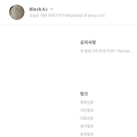
Block A.i
오늘은 어떤 이야기가?! What kind of story is it t
공지사항
이 블로그의 존재 이유!? The reason⋯
링크
경향신문
국민일보
내일신문
동아일보
문화일보