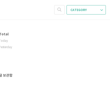
CATEGORY
Total
Today
Yesterday
글 보관함