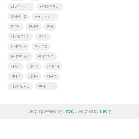
최고오프닝스코어
한덕수국무총리
흥행신드롬
예베니프리고진
토트넘
안세영
한국
맥스할로웨이
류현진
윤석열정부
캐시우드
윤석열대통령
분당서현역
서승재
정찬성
삼성전자
리버풀
김정은
채유정
더불어민주당
SK하이닉스
Blog is powered by
Tistory
/ Designed by
Tistory