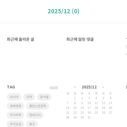
2025/12 (0)
최근에 올라온 글
최근에 달린 댓글
TAG
«
2025/12
»
more
일
월
화
수
목
금
토
러시아
이적
윤석열
1
2
3
4
5
6
7
8
9
10
11
12
13
경제영향
클린스만감독
14
15
16
17
18
19
20
21
22
23
24
25
26
27
주가하락
엔비디아
28
29
30
31
주가상승
축구