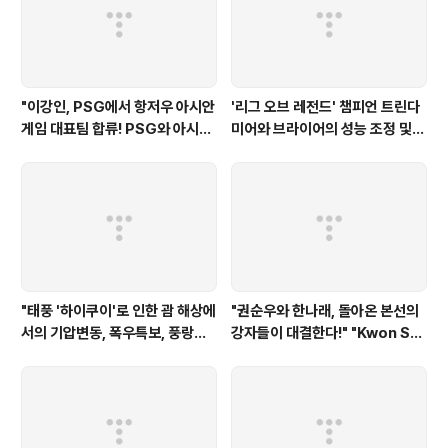
nst Max Holloway!"
"이강인, PSG에서 항저우 아시안
'리그 오브 레전드' 챔피언 트린다
게임 대표팀 합류! PSG와 아시안
미어와 브라이어의 성능 조정 및
컵 참가 협상 중" "Lee Kang-in
최신 업데이트 "League of Leg
joins the Hangzhou Asian
ends" champion TrindaMe
Games team at PSG! Nego
er and Briar Performance
tiating with PSG to partici
Adjustments and Latest U
pate in the Asian Cup"
pdates
"태풍 '하이쿠이'로 인한 괌 해상에
"권순우와 한나래, 돌아온 본선의
서의 기압변동, 폭우특보, 풍랑특
강자들이 대결한다!" "Kwon So
보" "Air pressure fluctuati
on-woo and Han Na-rae, t
ons, heavy rain warnings,
he return winners of the fi
and wind and wave warnin
nals will compete!"
gs in Guam due to typhoo
n 'Haikui'