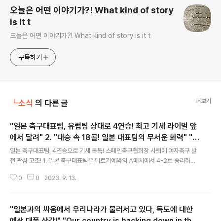
오늘은 어떤 이야기가?! What kind of story
is it t
오늘은 어떤 이야기가?! What kind of story is it t
구독하기
더보기
┗소식
의 다른 글
"일본 축구대표팀, 유럽팀 상대로 4연승! 최고 기세 라이벌 앞
에서 달려" 2. "대승 속 18골! 일본 대표팀의 무서운 화력" "T
글 내용
he Japanese national soccer team has won four c
일본 축구대표팀, 4연승으로 기세 톡톡! 스페인축구협회장 사퇴에 여자축구 발
onsecutive games against the European team! Ru
전 관심 고조! 1. 일본 축구대표팀은 튀르키예와의 A매치에서 4-2로 승리하며
n ..
최근 A매치 4연승을 달성했습니다. 이번 경기에서 일본 대표팀은 선발 라인업
0
0
2023. 9. 13.
을 변경하면서도 대승을 거두었고, 유럽팀 상대로 18골을 넣을 화력을 보여주
었습니다. 따라서 일본 대표팀은 기세가 좋아 10월에 예정된 평가전에 잘 준비
할 수 있게 되었습니다. 2. 스페인축구협회장은 자국 여자선수에게 강제 입맞춤
"일본과의 싸움에서 우리나라가 물러서고 있다, 독도에 대한
을 시도하여 비난을 받았고, FIFA에서도 90일 직무 정지 처분을 받았습니다.
스페인 축구협회 회장은 여자 월드컵 시상식에서 선수에게 키스한 논란으로 사
예산 대폭 삭감!" "Our country is backing down in the