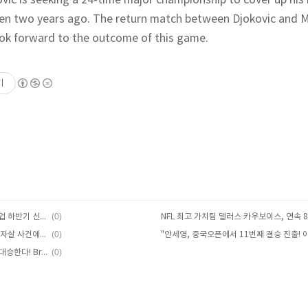
ovic is seeking a 24-time major championship to cover up his
en two years ago. The return match between Djokovic and Me
look forward to the outcome of this game.
기
(0)
삼성전자, LG CNS, SK㈜ CC 등 대기업 하반기 신입사원 채용 속속 시작! 경쟁률 81:1로 높아진다! Samsung Electronics, LG CNS, SK Corp. CC, etc. start hiring new employees in the second half of the year! The competition rate goes..
(0)
"세이브더칠드런, 대전 초등학교 교사 자살 사건에 정서학대 의혹과 후원 중단으로 논란" "Save the Children, controversy over allegations of emotional abuse and suspension of sponsorship in the suicide case of an elementary..
(0)
잔인한 대결, 독일은 완패하고 일본은 대승한다! Brutal confrontation, Germany is completely defeated and Japan is a great victory!