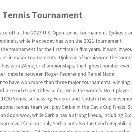
n Tennis Tournament
ce off at the 2023 U.S. Open tennis tournament. Djokovic ad
emifinals, while Medvedev has won the 2021 tournament.
 the tournament for the first time in five years. If won, it wo
wins in major tournaments. Djokovic of Serbia won the tour
 He has won 24 major championships, the highest number ever.
etter' debate between Roger Federer and Rafael Nadal.
yer to have won more than three major tournaments, winning 
3 French Open titles so far. He is the world's No. 1 player 
 1000 Series, surpassing Federer and Nadal in his achieveme
ional tennis team will play Serbia in the Davis Cup Finals. S
won Soon-woo, while Serbia has a strong lineup, including Djo
h Korea will face not only Serbia but also the Czech Republic 