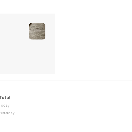
Total
Today
Yesterday