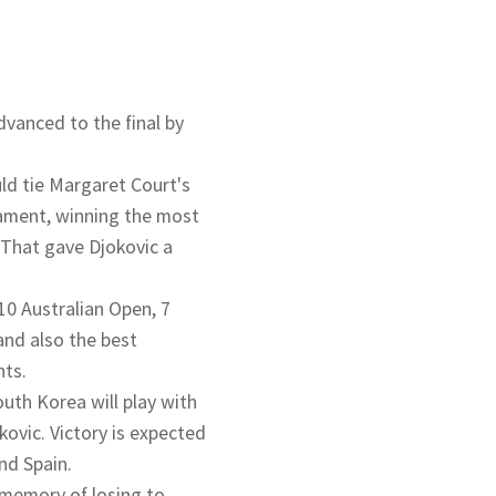
vanced to the final by
uld tie Margaret Court's
nament, winning the most
 That gave Djokovic a
10 Australian Open, 7
and also the best
nts.
outh Korea will play with
kovic. Victory is expected
and Spain.