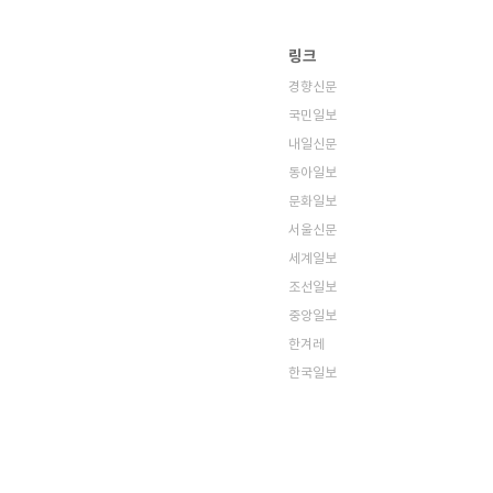
링크
경향신문
국민일보
내일신문
동아일보
문화일보
서울신문
세계일보
조선일보
중앙일보
한겨레
한국일보