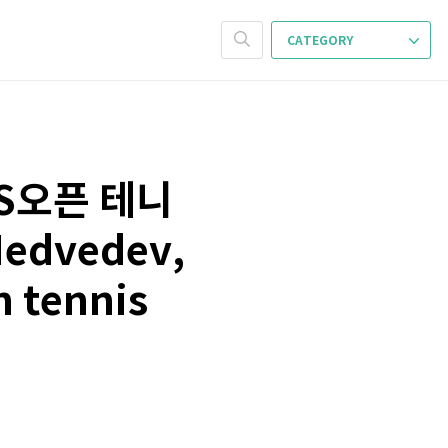
CATEGORY
US오픈 테니
edvedev,
n tennis