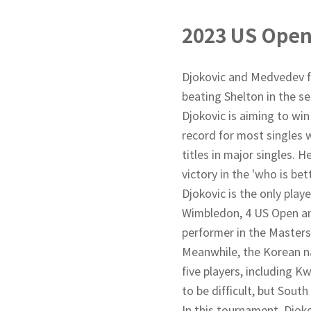
2023 US Ope
Djokovic and Medvedev fa
beating Shelton in the s
Djokovic is aiming to win
record for most singles 
titles in major singles.
victory in the 'who is b
Djokovic is the only pla
Wimbledon, 4 US Open and 
performer in the Masters
Meanwhile, the Korean nat
five players, including K
to be difficult, but Sout