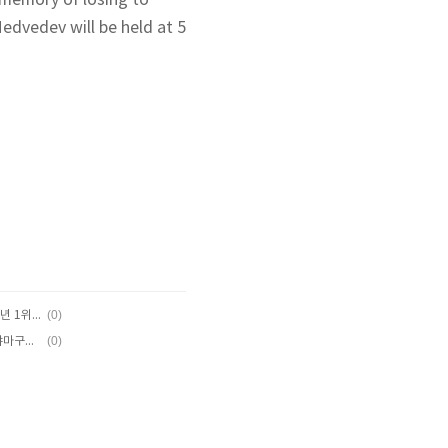
 memory of losing to
dvedev will be held at 5
(0)
NFL 최고 가치팀 댈러스 카우보이스, 연속 8년 1위! 뉴욕 양키스 숨통 조르고 2위 등극 The Dallas Cowboys, the NFL's highest value team, ranked first for eight consecutive years! New York Yankees took a breather and ranked second
(0)
"안세영, 중국오픈에서 11번째 결승 진출! 야마구치 아카네에게 4강 승부!" "An Se-young advanced to the 11th final at the China Open! "A semifinal match against Akane Yamaguchi!"