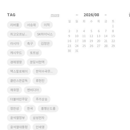
TAG
«
2026/08
»
more
일
월
화
수
목
금
토
리버풀
서승재
이적
1
2
3
4
5
6
7
8
최고오프닝스코어
SK하이닉스
9
10
11
12
13
14
15
16
17
18
19
20
21
22
러시아
축구
김정은
23
24
25
26
27
28
29
30
31
캐시우드
토트넘
경제영향
분당서현역
맥스할로웨이
한덕수국무총리
클린스만감독
류현진
채유정
엔비디아
더불어민주당
주가상승
정찬성
한국
흥행신드롬
윤석열정부
삼성전자
윤석열대통령
안세영