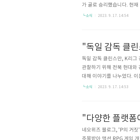
가 골로 승리했습니다. 현재
렀으며 이번 시즌 챔피언스리
┗소식
2023. 9. 17. 14:54
것을 공식적으로 발표했습니다
을 이루기도 했습니다. 워커
독일 감독 클린스만, K리그
관찰하기 위해 전북 현대와 
대해 이야기를 나누었다. 이
유료 관중 집계를 시작한 K
┗소식
2023. 9. 17. 14:53
의 평균 관중은 1만443명으
행된다. 위르겐 클린스만 감
네오위즈 블로그, 'P의 거짓
주목받아 액션 RPG 게임 