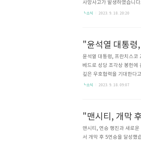
사망사고가 발생하였습니다. 연도
131명이었습니다. 특히, 
┗소식
2023. 9. 18. 20:20
단풍철에는 더 많은 탐방객이
리적, 환경적 특성을 고려한
윤석열 대통령, 프란치스코 
베드로 성당 조각상 봉헌에 
깊은 우호협력을 기대한다고 
을 봉헌할 수 있도록 관심을
┗소식
2023. 9. 18. 09:07
복음의 희망을 격려하며, 김
대통령, 프란치스코 교황의 
맨시티, 연승 행진과 새로운
서 개막 후 5연승을 달성했