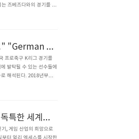
시티는 즈베즈다와의 경기를 치
워커와 2026년까지 재계약한
으며, 지난 시즌에는 트레블
다고 말했..
"독일 감독 클린스만, 한국 K리그 경기 관찰에 도전하다!" "German coach Klinsmann challenges observing Korean K-League games!"
한국 프로축구 K리그 경기를
팀에 발탁될 수 있는 선수들에
로 해석된다. 2018년부터
176경기를 치른 이번 시즌
주말에는 30라운드 경기가 진
..
"다양한 플랫폼에서 즐길 수 있는 액션 RPG 'P의 거짓'! 독특한 세계관과 사실적인 그래픽으로 화제!" "Action RPG 'P's False' that can be enjoyed on various platforms! It's a hot topic with its unique worldview and realisti..
인기, 게임 산업의 희망으로
6일부터 얼리 엑세스를 시작한