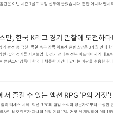
 홀란은 이번 시즌 7골로 득점 선두에 올랐습니다. 뿐만 아니라 맨
그에서도 좋은 성적을 낼 예정입니다. 또한, 맨체스터 시티는 카일 
. 워커는 6년 동안 맨시티에서 활약하여 15번의 우승을 경험하였
는 트로피를 더 많이 따고 경쟁하고자 맨시티와 함께할 준비가 되어있
 경기 관전 중 극찬! 독일 축구 감독 위르겐 클린스만은 3개월 만에 
강원FC의 경기를 지켜보았다. 경기 전에는 전북 어드바이저와 대표
는 클린스만 감독이 한국에 체류한 기간이 짧다는 비판을 수용한 결과
리그1은 이번 시즌에는 단일 시즌 최다 관중 기록을 세웠다. 현재까지 
로, 평균 관중 수 1만명 돌파에 성공할지도 관심을 끌고 있다. 이번 
독은 K리그1 경기를 관전하며 로베르토 디마테오 전북 테크니컬 어드
' 얼리 엑세스 시작! 액션 RPG의 협업 소식과 평론가로부터 수상한 
개발사인 네오위즈가 자사의 신작 게임 'P의 거짓'을 개발하여 9월 1