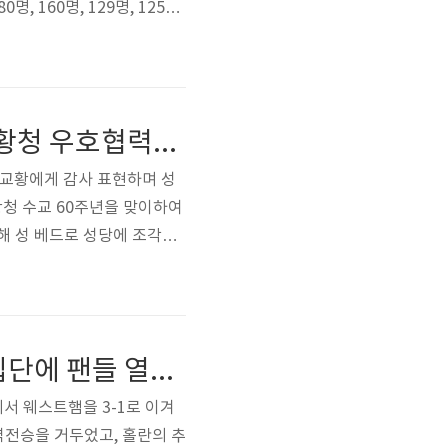
160명, 129명, 125명,
다. 이러한 상황에서는 가을
서 국립공원은 각 공원의 지
"윤석열 대통령, 프란치스코 교황과의 친서 속 한국 - 교황청 우호협력! 김대건 신부와의 인연으로 세계적 관심 집중!" "President Yoon Suk Yeol, in a personal letter with Pope Francis, Korea-Pope Agency Friendship a..
 교황에게 감사 표현하며 성
황청 수교 60주년을 맞이하여
해 성 베드로 성당에 조각상
교회 대표단에게 분열 극복과
전파하도록 요청했습니다. 윤
이 2027년..
"맨시티, 개막 후 5연승 달성! 황인범의 맨체스터 시티 입단에 팬들 열광" "Man City achieved five consecutive wins since the opening! Fans are enthusiastic about Hwang In-beom's joining Manchester City."
서 웨스트햄을 3-1로 이겨
역전승을 거두었고, 홀란의 추