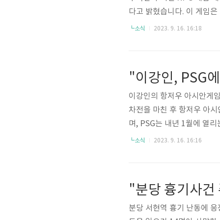
다고 밝혔습니다. 이 게임은
꼽히며, 다양한 플랫폼에서 
┗소식
2023. 9. 16. 16:18
하며, 이를 플레이하는 플레
최종 정식 출시는 9월 19일로
이강인의 항저우 아시안게임 
차전을 마친 후 항저우 아
며, PSG는 내년 1월에 
이동해 대표팀에 합류할 수 
┗소식
2023. 9. 16. 16:16
하지만 이후 경기에서 팀과 
의가 잘 이루어져야 합류가 
분당 서현역 흉기 난동에 응