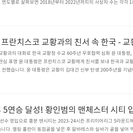
별로 살펴보면 2018년부터 2022년까지의 사상자 수는 각각 180명, 
북한산에서는 심각한 부상이 발생하여 가장 많은 부상자가 나온 곳입니
 몰릴 것으로 예상되며, 사망자 수의 급증이 우려됩니다. 이에 따라
 안전사고 대책을 마련해야 할 필요성이 제기되고 있습니다. ..
교황과의 대화로 한국 교황청 수교 60주년 우호협력 심화 윤 대통령,
관심 표명 윤 대통령은 프란치스코 교황에게 친서를 보내 한국과 교
전했습니다. 윤 대통령은 교황이 김대건 신부 탄생 200주년을 기념
 가져주었던 점에 감사의 뜻을 표했습니다. 이에 교황은 한국가톨릭
대건 신부를 칭송하고 그가 한국 교회를 대표하여 하나님의 사랑을 
세계청년대회 결정에 대해 사의 표함 또한 윤 대통령은 프란치스코 교황
 선수 영입으로 흥분 맨시티는 2023-24시즌 프리미어리그 5라운드에
습니다. 엘링 홀란이 동점골을 넣은 후 알바레스와 실바가 골을 넣어 