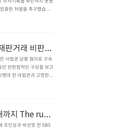
까지 수사기록을 확인하지 못했
는 엄중한 처벌을 촉구했습니
최원종은 최근 한 매체에 구치
변호인은 아직 수사기록을 확인
 이 사..
"사법행정권 남용 혐의로 7년의 징역 선고, 사법농단과 재판거래 비판" "Sentenced to 7 years in prison for abuse of judicial administrative power, criticized judicial manipulation and trial transactions"
늘은 사법권 남용 혐의로 구속
 동안 반헌법적인 구상을 보고
박병대 전 대법관과 고영한
건 재판에서 실체도 불분명한
한 범죄 혐의가 없다고 결론
세력의 의도를..
조인성과 박선영의 결혼설은 루머! 가짜뉴스로 인한 피해까지 The rumor about Cho In-sung and Park Sun-young's marriage is a rumor! Even the damage caused by fake news
 조인성과 박선영 전 SBS