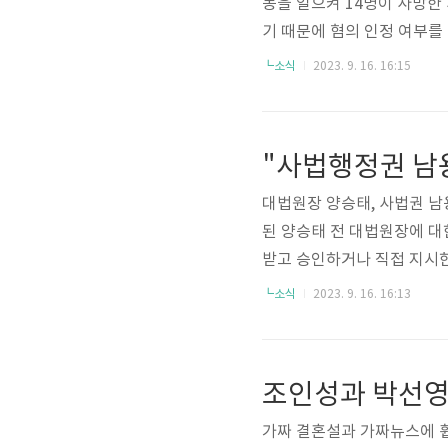
동을 일으켜 14명이 사망한
기 때문에 혐의 인정 여부를
다. 첫 번째 재판은 단 10
┗소식
2023. 9. 16. 16:15
소 생활이 힘들다는 취지의 
하지 못한 상태라고 밝혀 의
대법원장 양승태, 사법권 남
된 양승태 전 대법원장에 대
받고 승인하거나 직접 지시한
전 대법관에게도 각각 5년과
┗소식
2023. 9. 16. 16:13
사법농단과 재판거래를 비판했
내린 것에 대해 대통령의 생
가짜 결혼설과 가짜뉴스에 휩