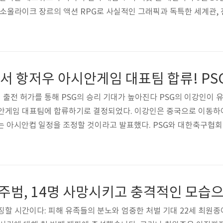
 소울라이크 장르의 액션 RPG로 사실적인 그래픽과 독특한 세계관,
플레이할 수 있습니다. 얼리 엑세스를 플레이하려면 'P의 거짓 디지
이어들은 특별한 코스튬도 즐길 수 있습니다. 게임은 해외 평론가들
 예정되어 있습니다. 또한, 네오위즈는 'P의 거짓'과 액션 R..
출전 허가를 통해 PSG의 승리 기대가 높아진다 PSG의 이강인이
시안게임 대표팀에 합류하기로 결정되었다. 이강인은 중국으로 이동하
열리는 아시안컵 일정을 조정할 것이라고 발표했다. PSG와 대한축구협
있도록 합의했다. 이강인의 차출 허가는 PSG의 공식 답변을 통해 
함께 훈련할 예정이다. 항저우 아시안게임 대표팀은 3연속 금메달을 노
가능하다. 홍현석 선수는 자신의 플레이에만 집중할 것이라고 밝혔으며
징할 시간이다: 피해 유족들의 분노와 엄중한 처벌 기대 22세 최원종