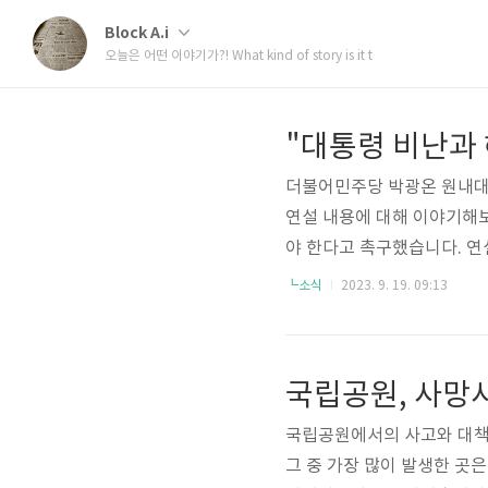
Block A.i
오늘은 어떤 이야기가?! What kind of story is it t
더불어민주당 박광온 원내대표
연설 내용에 대해 이야기해보
야 한다고 촉구했습니다. 연
해임과 내각 총사퇴를 요구했
┗소식
2023. 9. 19. 09:13
다고 요구했습니다. 박 원내
는 또한 개헌에 동참하라고 
국립공원에서의 사고와 대책 
그 중 가장 많이 발생한 곳