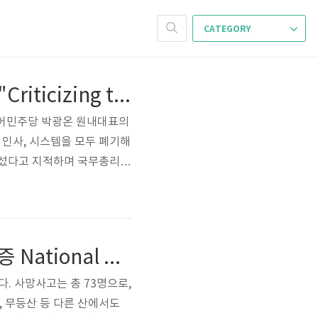
CATEGORY
"대통령 비난과 해임요구, 국민을 위한 재정 지원 제안" "Criticizing the president, demanding his dismissal, and proposing financial aid for the people"
불어민주당 박광온 원내대표의
 인사, 시스템을 모두 폐기해
어섰다고 지적하며 국무총리
고, 정치감사를 중단해야 한
아야 한다고 강조했습니다. 그
다. 박광온 더불어민주..
국립공원, 사망사고 73명, 북한산을 중심으로 사망자 급증 National parks, 73 fatalities jump, especially on Mount Bukhan
. 사망사고는 총 73명으로,
, 무등산 등 다른 산에서도