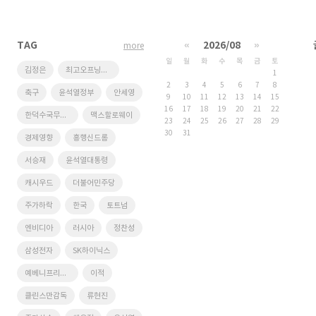
TAG
«
2026/08
»
more
일
월
화
수
목
금
토
김정은
최고오프닝스코어
1
2
3
4
5
6
7
8
축구
윤석열정부
안세영
9
10
11
12
13
14
15
16
17
18
19
20
21
22
한덕수국무총리
맥스할로웨이
23
24
25
26
27
28
29
30
31
경제영향
흥행신드롬
서승재
윤석열대통령
캐시우드
더불어민주당
주가하락
한국
토트넘
엔비디아
러시아
정찬성
삼성전자
SK하이닉스
예베니프리고진
이적
클린스만감독
류현진