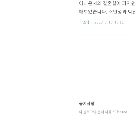
아나운서의 결혼설이 퍼지면서
해보았습니다. 조인성과 박선
없었고, 현재 조인성은 영화
┗소식
2023. 9. 16. 16:11
작가가 무빙에서 조인성과 한
빙에서 조인성이 가장 먼저 
공지사항
이 블로그의 존재 이유!? The reason⋯