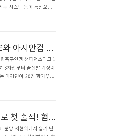
 전투 시스템 등이 특징으로
털 디럭스 에디션'을 구매해야
로부터 좋은 평가를 받았으며,
"이강인, PSG에서 항저우 아시안게임 대표팀 합류! PSG와 아시안컵 참가 협상 중" "Lee Kang-in joins the Hangzhou Asian Games team at PSG! Negotiating with PSG to participate in the Asian Cup"
 유럽축구연맹 챔피언스리그 1
여 3차전부터 출전할 예정이
회는 이강인이 20일 항저우로
이루어졌고, 쿠웨이트전은 불참
리고 있으며, PSG와의 협
, 이강인의 첫..
"분당 흉기사건 주범, 14명 사망시키고 충격적인 모습으로 첫 출석! 혐의 밝혀질까?" "The main culprit of the Bundang knife incident, 14 people were killed and attended for the first time in a shocking manner! Will the charges ..
이 분당 서현역에서 흉기 난