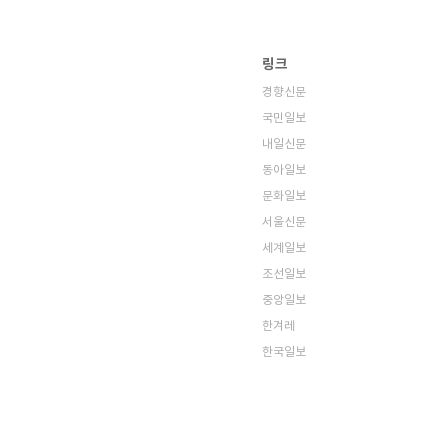
링크
경향신문
국민일보
내일신문
동아일보
문화일보
서울신문
세계일보
조선일보
중앙일보
한겨레
한국일보